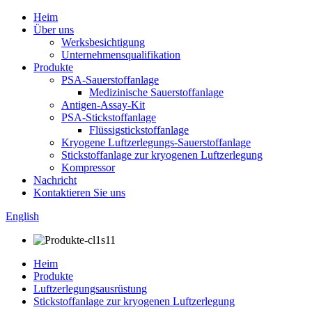
Heim
Über uns
Werksbesichtigung
Unternehmensqualifikation
Produkte
PSA-Sauerstoffanlage
Medizinische Sauerstoffanlage
Antigen-Assay-Kit
PSA-Stickstoffanlage
Flüssigstickstoffanlage
Kryogene Luftzerlegungs-Sauerstoffanlage
Stickstoffanlage zur kryogenen Luftzerlegung
Kompressor
Nachricht
Kontaktieren Sie uns
English
Heim
Produkte
Luftzerlegungsausrüstung
Stickstoffanlage zur kryogenen Luftzerlegung