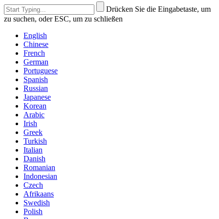
Drücken Sie die Eingabetaste, um
zu suchen, oder ESC, um zu schließen
English
Chinese
French
German
Portuguese
Spanish
Russian
Japanese
Korean
Arabic
Irish
Greek
Turkish
Italian
Danish
Romanian
Indonesian
Czech
Afrikaans
Swedish
Polish