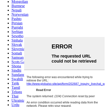
Mongolian
Burmese
Nepali
Norwegian
Pashto
Persian
Punjabi
Serbian
Sesotho
Sinhala
Slovak
Slovenian
Somali
Samoan
Scots Gaelic
Shona
Sindhi
Sundanese
Swahili
Tajik
Tamil
Telugu
Thai
Ukrainian
Urdu