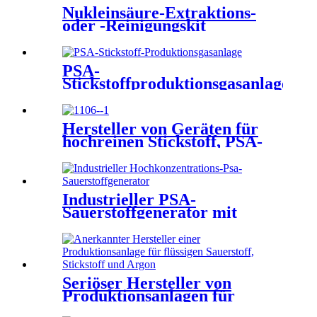
Nukleinsäure-Extraktions-
oder -Reinigungskit
PSA-
Stickstoffproduktionsgasanlage
Psa-
Stickstoffgeneratorausrüstung
Psa-Stickstoffmaschine
Hersteller von Geräten für
hochreinen Stickstoff, PSA-
Stickstoffgenerator
Industrieller PSA-
Sauerstoffgenerator mit
hoher Konzentration PSA-
Sauerstoffanlage
Seriöser Hersteller von
Produktionsanlagen für
flüssigen Sauerstoff, Stickstoff