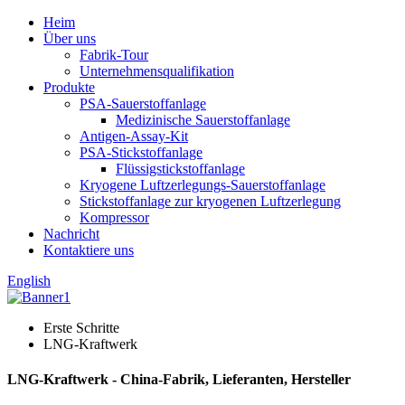
Heim
Über uns
Fabrik-Tour
Unternehmensqualifikation
Produkte
PSA-Sauerstoffanlage
Medizinische Sauerstoffanlage
Antigen-Assay-Kit
PSA-Stickstoffanlage
Flüssigstickstoffanlage
Kryogene Luftzerlegungs-Sauerstoffanlage
Stickstoffanlage zur kryogenen Luftzerlegung
Kompressor
Nachricht
Kontaktiere uns
English
Erste Schritte
LNG-Kraftwerk
LNG-Kraftwerk - China-Fabrik, Lieferanten, Hersteller