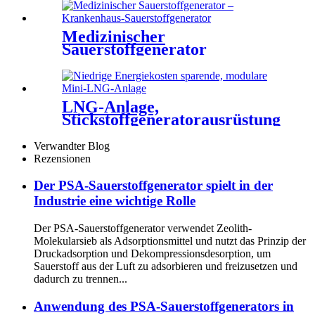
und Argon
Medizinischer
Sauerstoffgenerator
Krankenhaus-
Sauerstoffgenerator
Medizinische
Sauerstoffgeneratorausrüstung
LNG-Anlage,
Stickstoffgeneratorausrüstung,
industrielle
Stickstoffmaschine
Verwandter Blog
Rezensionen
Der PSA-Sauerstoffgenerator spielt in der
Industrie eine wichtige Rolle
Der PSA-Sauerstoffgenerator verwendet Zeolith-
Molekularsieb als Adsorptionsmittel und nutzt das Prinzip der
Druckadsorption und Dekompressionsdesorption, um
Sauerstoff aus der Luft zu adsorbieren und freizusetzen und
dadurch zu trennen...
Anwendung des PSA-Sauerstoffgenerators in