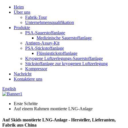
Heim
Über uns
Fabrik-Tour
Unternehmensqualifikation
Produkte
PSA-Sauerstoffanlage
Medizinische Sauerstoffanlage
Antigen-Assay-Kit
PSA-Stickstoffanlage
Flüssigstickstoffanlage
Kryogene Luftzerlegungs-Sauerstoffanlage
Stickstoffanlage zur kryogenen Luftzerlegung
Kompressor
Nachricht
Kontaktiere uns
English
Erste Schritte
Auf einem Rahmen montierte LNG-Anlage
Auf Skids montierte LNG-Anlage - Hersteller, Lieferanten,
Fabrik aus China