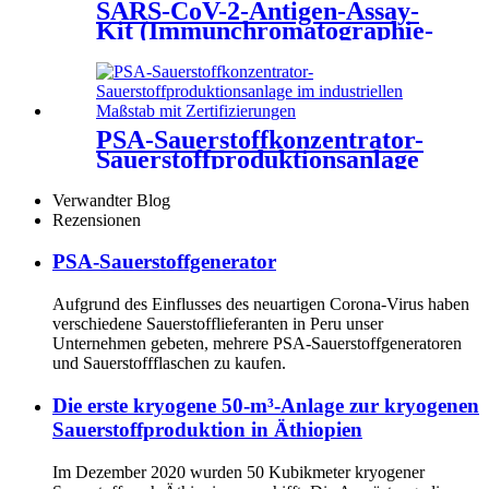
SARS-CoV-2-Antigen-Assay-
Kit (Immunchromatographie-
Methode)
PSA-Sauerstoffkonzentrator-
Sauerstoffproduktionsanlage
im industriellen Maßstab mit
Zertifizierungen
Verwandter Blog
Rezensionen
PSA-Sauerstoffgenerator
Aufgrund des Einflusses des neuartigen Corona-Virus haben
verschiedene Sauerstofflieferanten in Peru unser
Unternehmen gebeten, mehrere PSA-Sauerstoffgeneratoren
und Sauerstoffflaschen zu kaufen.
Die erste kryogene 50-m³-Anlage zur kryogenen
Sauerstoffproduktion in Äthiopien
Im Dezember 2020 wurden 50 Kubikmeter kryogener