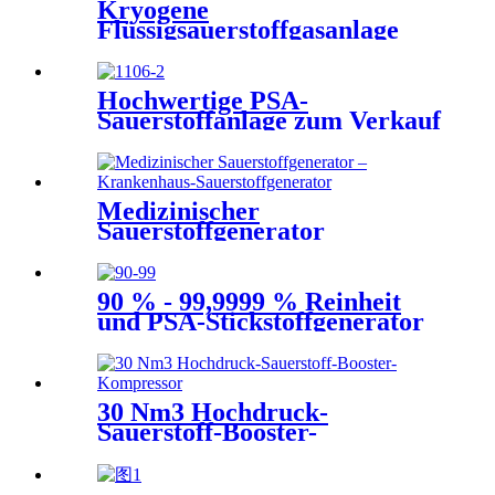
Kryogene
Flüssigsauerstoffgasanlage
mittlerer Größe,
Flüssigstickstoffanlage
Hochwertige PSA-
Sauerstoffanlage zum Verkauf
in Südamerika, Ostasien, mit
qualitätsgesicherter hoher
Effizienz
Medizinischer
Sauerstoffgenerator
Krankenhaus-
Sauerstoffgenerator
Medizinische
90 % - 99,9999 % Reinheit
Sauerstoffgeneratorausrüstung
und PSA-Stickstoffgenerator
mit großer Kapazität
30 Nm3 Hochdruck-
Sauerstoff-Booster-
Kompressor