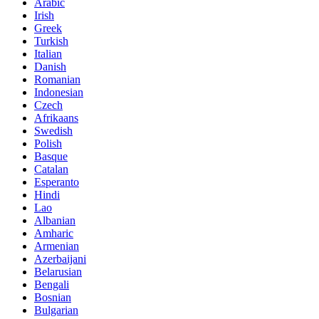
Arabic
Irish
Greek
Turkish
Italian
Danish
Romanian
Indonesian
Czech
Afrikaans
Swedish
Polish
Basque
Catalan
Esperanto
Hindi
Lao
Albanian
Amharic
Armenian
Azerbaijani
Belarusian
Bengali
Bosnian
Bulgarian