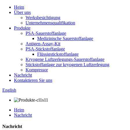
Heim
Über uns
Werksbesichtigung
Unternehmensqualifikation
Produkte
PSA-Sauerstoffanlage
Medizinische Sauerstoffanlage
Antigen-Assay-Kit
PSA-Stickstoffanlage
Flüssigstickstoffanlage
Kryogene Luftzerlegungs-Sauerstoffanlage
Stickstoffanlage zur kryogenen Luftzerlegung
Kompressor
Nachricht
Kontaktieren Sie uns
English
Heim
Nachricht
Nachricht