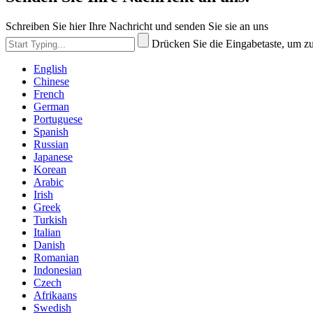
Schreiben Sie hier Ihre Nachricht und senden Sie sie an uns
Drücken Sie die Eingabetaste, um z
English
Chinese
French
German
Portuguese
Spanish
Russian
Japanese
Korean
Arabic
Irish
Greek
Turkish
Italian
Danish
Romanian
Indonesian
Czech
Afrikaans
Swedish