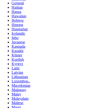
Gujarati
Haitian
Hausa
Hawaiian
Hebrew
Hmong
Hungarian
Icelandic
Igbo
Javanese
Kannada
Kazakh
Khmer
Kurdish
Kyrgyz
Latin
Latvian
Lithuanian
Luxembou..
Macedonian
Malagasy
Malay
Malayalam
Maltese
Maori