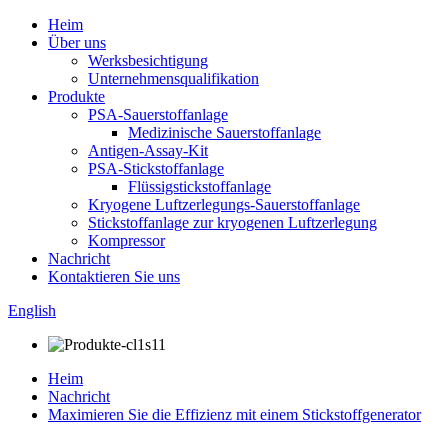
Heim
Über uns
Werksbesichtigung
Unternehmensqualifikation
Produkte
PSA-Sauerstoffanlage
Medizinische Sauerstoffanlage
Antigen-Assay-Kit
PSA-Stickstoffanlage
Flüssigstickstoffanlage
Kryogene Luftzerlegungs-Sauerstoffanlage
Stickstoffanlage zur kryogenen Luftzerlegung
Kompressor
Nachricht
Kontaktieren Sie uns
English
Heim
Nachricht
Maximieren Sie die Effizienz mit einem Stickstoffgenerator