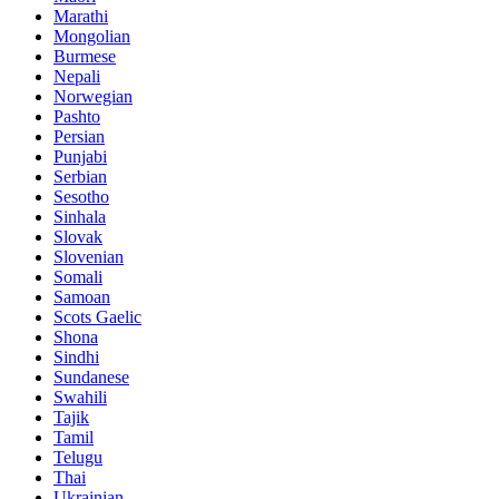
Marathi
Mongolian
Burmese
Nepali
Norwegian
Pashto
Persian
Punjabi
Serbian
Sesotho
Sinhala
Slovak
Slovenian
Somali
Samoan
Scots Gaelic
Shona
Sindhi
Sundanese
Swahili
Tajik
Tamil
Telugu
Thai
Ukrainian