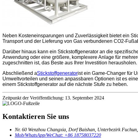
Neben Kosteneinsparungen und Zuverlässigkeit bietet ein Stick
Transport und der Lieferung von Gas verbundenen CO2-Fußabd
Darüber hinaus kann ein Stickstoffgenerator an die spezifis
Anwendung oder eine größere, komplexere Anlage für mehrere Pr
zugeschnitten ist, das Beste aus Ihrer Investition herausholen.
Abschließend a
Stickstoffgenerator
ist ein Game-Changer für U
Umweltvorteilen und seinen anpassbaren Optionen ist es eine 
einem Stickstoffgenerator auf die nächste Stufe zu heben.
Zeitpunkt der Veröffentlichung: 13. September 2024
Kontaktieren Sie uns
Nr. 60 Wenzhou Changxia, Dorf Baishan, Unterbezirk Fuchun,
Mob/WhatsApp/WeChat: +86 18758037220