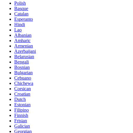
Polish
Basque
Catalan
Esperanto
Hindi
Lao
Albanian
Amharic
Armenian
Azerbaijani
Belarusian
Bengali
Bosnian
Bulgarian
Cebuano
Chichewa
Corsican
Croatian
Dutch
Estonian
Filipino
Finnish
Frisian
Galician
Georgian