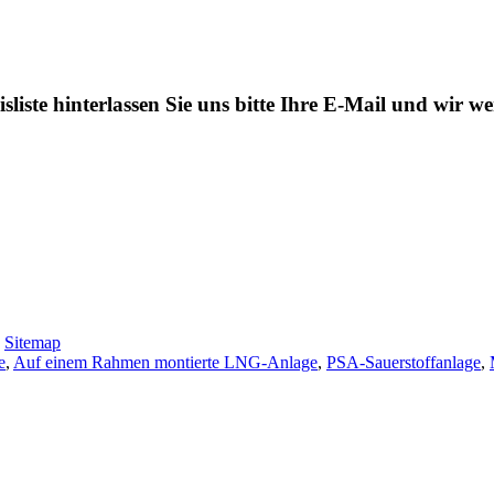
liste hinterlassen Sie uns bitte Ihre E-Mail und wir 
-
Sitemap
e
,
Auf einem Rahmen montierte LNG-Anlage
,
PSA-Sauerstoffanlage
,