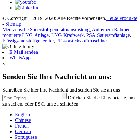
© Copyright – 2019–2020: Alle Rechte vorbehalten.
Heiße Produkte
-
Sitemap
Medizinische Sauerstoffgeneratorausrüstung
,
Auf einem Rahmen
montierte LNG-Anlage
,
LNG-Kraftwerk
,
PSA-Sauerstoffanlage
,
Flüssigsauerstoffgenerator
,
Flüssigstickstoffmaschine
,
E-Mail senden
WhatsApp
x
Senden Sie Ihre Nachricht an uns:
Schreiben Sie hier Ihre Nachricht und senden Sie sie an uns
Drücken Sie die Eingabetaste, um
zu suchen, oder ESC, um zu schließen
English
Chinese
French
German
Portuguese