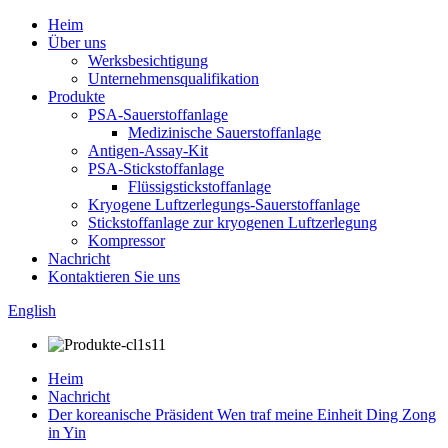
Heim
Über uns
Werksbesichtigung
Unternehmensqualifikation
Produkte
PSA-Sauerstoffanlage
Medizinische Sauerstoffanlage
Antigen-Assay-Kit
PSA-Stickstoffanlage
Flüssigstickstoffanlage
Kryogene Luftzerlegungs-Sauerstoffanlage
Stickstoffanlage zur kryogenen Luftzerlegung
Kompressor
Nachricht
Kontaktieren Sie uns
English
Heim
Nachricht
Der koreanische Präsident Wen traf meine Einheit Ding Zong
in Yin