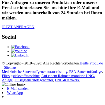
Für Anfragen zu unseren Produkten oder unserer
Preisliste hinterlassen Sie uns bitte Ihre E-Mail und
wir werden uns innerhalb von 24 Stunden bei Ihnen
melden.
JETZT ANFRAGEN
Sozial
© Copyright – 2019–2020: Alle Rechte vorbehalten.
Heiße Produkte
-
Sitemap
Medizinische Sauerstoffgeneratorausrüstung
,
PSA-Sauerstoffanlage
,
Flüssigstickstoffmaschine
,
Auf einem Rahmen montierte LNG-
Anlage
,
Flüssigsauerstoffgenerator
,
LNG-Kraftwerk
,
E-Mail senden
WhatsApp
x