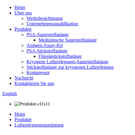
Heim
Über uns
Werksbesichtigung
Unternehmensqualifikation
Produkte
PSA-Sauerstoffanlage
Medizinische Sauerstoffanlage
Antigen-Assay-Kit
PSA-Stickstoffanlage
Flüssigstickstoffanlage
Kryogene Luftzerlegungs-Sauerstoffanlage
Stickstoffanlage zur kryogenen Luftzerlegung
Kompressor
Nachricht
Kontaktieren Sie uns
English
Heim
Produkte
Luftzerlegungsausrüstung