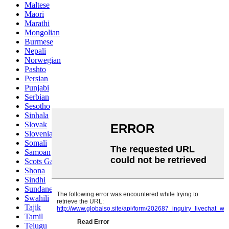
Maltese
Maori
Marathi
Mongolian
Burmese
Nepali
Norwegian
Pashto
Persian
Punjabi
Serbian
Sesotho
Sinhala
Slovak
Slovenian
Somali
Samoan
Scots Gaelic
Shona
Sindhi
Sundanese
Swahili
Tajik
Tamil
Telugu