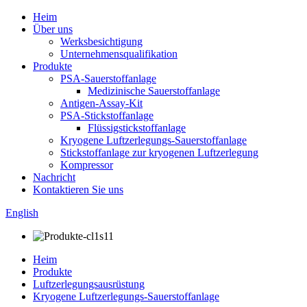
Heim
Über uns
Werksbesichtigung
Unternehmensqualifikation
Produkte
PSA-Sauerstoffanlage
Medizinische Sauerstoffanlage
Antigen-Assay-Kit
PSA-Stickstoffanlage
Flüssigstickstoffanlage
Kryogene Luftzerlegungs-Sauerstoffanlage
Stickstoffanlage zur kryogenen Luftzerlegung
Kompressor
Nachricht
Kontaktieren Sie uns
English
Heim
Produkte
Luftzerlegungsausrüstung
Kryogene Luftzerlegungs-Sauerstoffanlage