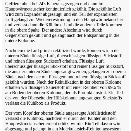
Gefriereinheit bei 243 K herausgezogen und dann im
Hauptwärmetauscher kontinuierlich gekühlt. Die gekühlte Luft
wird zum Expander abgesaugt, und ein Teil der expandierten
Luft gelangt zur Wiedererwärmung in den Hauptwärmetauscher
und verlässt dann die Kühlbox. Und die anderen Teile kommen
in die obere Spalte. Der andere Abschnitt wird durch
Gegenstrom gekühlt und gelangt nach der Entspannung in die
untere Kolonne.
Nachdem die Luft primär rektifiziert wurde, können wir in der
unteren Säule flüssige Luft, überschüssigen flüssigen Stickstoff
und reinen flüssigen Stickstoff erhalten. Flüssige Luft,
überschüssiger flüssiger Stickstoff und reiner flüssiger Stickstoff,
die aus der unteren Säule angesaugt werden, gelangen zur oberen
Säule, nachdem sie mit flüssigem und reinem flüssigem Stickstoff
gekühlt wurden. Nach der Rektifikation in der oberen Kolonne
erhalten wir flüssigen Sauerstoff mit einer Reinheit von 99,6 %
am Boden der oberen Kolonne, der als Produkt austritt. Ein Teil
des von der Oberseite der Hilfskolonne angesaugten Stickstoffs
verlässt die Kühlbox als Produkt.
Der vom Kopf der oberen Säule angesaugte Abfallstickstoff
verlässt die Kühlbox, nachdem er durch den Kühler und den
Hauptwärmetauscher erneut erhitzt wurde. Ein Teil davon wird
abgesaugt und gelangt in ein Molekularsieb-Reinigungssystem