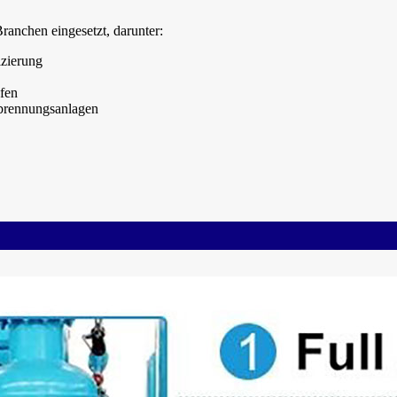
anchen eingesetzt, darunter:
izierung
Öfen
rbrennungsanlagen