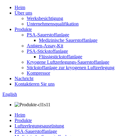
Heim
Über uns
Werksbesichtigung
Unternehmensqualifikation
Produkte
PSA-Sauerstoffanlage
Medizinische Sauerstoffanlage
Antigen-Assay-Kit
PSA-Stickstoffanlage
Flüssigstickstoffanlage
Kryogene Luftzerlegungs-Sauerstoffanlage
Stickstoffanlage zur kryogenen Luftzerlegung
Kompressor
Nachricht
Kontaktieren Sie uns
English
Heim
Produkte
Luftzerlegungsausrüstung
PSA-Sauerstoffanlage