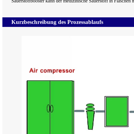
Sauerstoffbooster kann der medizinische Sauerstoff in Flaschen 
Kurzbeschreibung des Prozessablaufs