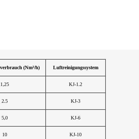
sverbrauch (Nm³/h)
Luftreinigungssystem
1,25
KJ-1.2
2.5
KJ-3
5,0
KJ-6
10
KJ-10